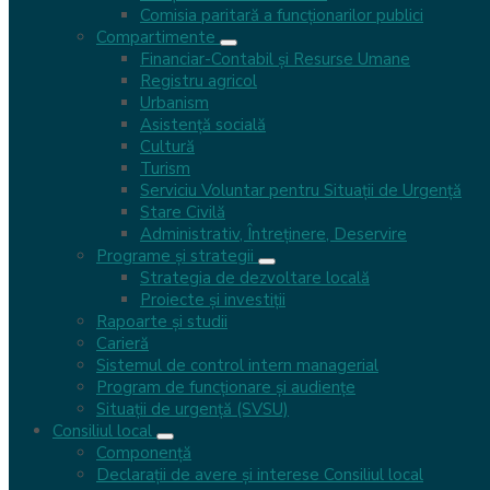
Comisia paritară a funcţionarilor publici
Mehadia
Compartimente
Financiar-Contabil și Resurse Umane
august 4, 2026
Registru agricol
Urbanism
2 documente
Asistență socială
Cultură
Turism
Serviciu Voluntar pentru Situații de Urgență
Stare Civilă
Anunț privind publicarea Procesului-Verbal de
Administrativ, Întreținere, Deservire
vizualizare a ofertelor depuse – Programul
Programe și strategii
Național „Masă Sănătoasă” (PNMS) – Liceul
Strategia de dezvoltare locală
Tehnologic Nicolae Stoica de Hațeg Mehadia
Proiecte și investiții
Rapoarte și studii
iulie 27, 2026
Carieră
Sistemul de control intern managerial
1 document
Program de funcționare și audiențe
Situații de urgență (SVSU)
Consiliul local
Componență
Anunț public privind depunerea solicitării de
Declarații de avere și interese Consiliul local