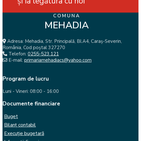
și ia legătura cu noi
COMUNA
MEHADIA
Adresa: Mehadia, Str. Principală, Bl.A4, Caraș-Severin,
România, Cod poștal 327270
Telefon:
0255-523.121
E-mail:
primariamehadiacs@yahoo.com
Program de lucru
Luni - Vineri: 08:00 - 16:00
Documente financiare
Buget
Bilanț contabil
Execuție bugetară