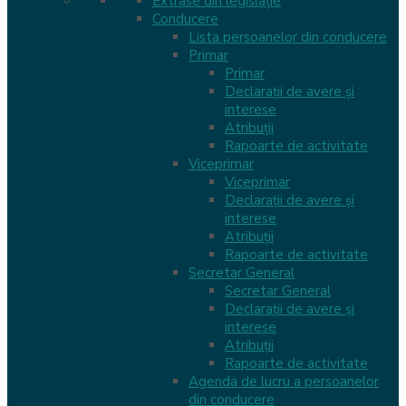
Extrase din legislație
Conducere
Lista persoanelor din conducere
Primar
Primar
Declarații de avere și
interese
Atribuții
Rapoarte de activitate
Viceprimar
Viceprimar
Declarații de avere și
interese
Atribuții
Rapoarte de activitate
Secretar General
Secretar General
Declarații de avere și
interese
Atribuții
Rapoarte de activitate
Agenda de lucru a persoanelor
din conducere