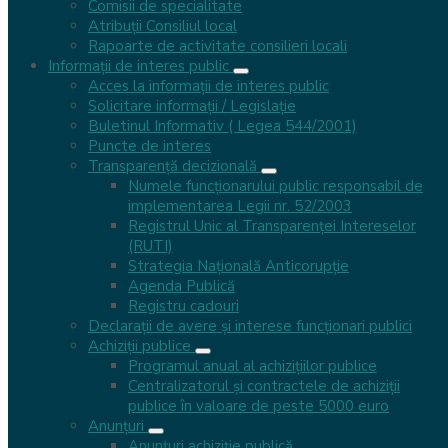
obținere a autorizației de mediu – Centru de zi
Comisii de specialitate
pentru copii în sistem afterschool, Plugova
Atribuții Consiliul local
Rapoarte de activitate consilieri locali
Informații de interes public
iulie 10, 2026
Acces la informaţii de interes public
Solicitare informații / Legislație
1 document
Buletinul Informativ ( Legea 544/2001)
Puncte de interes
Transparenţă decizională
Numele funcționarului public responsabil de
Anunț public privind depunerea solicitării de
implementarea Legii nr. 52/2003
obținere a autorizației de mediu – Alimentare cu
Registrul Unic al Transparenței Intereselor
Apă Valea Bolvașnița
(RUTI)
Strategia Națională Anticorupție
Agenda Publică
iulie 10, 2026
Registru cadouri
Declarații de avere și interese funcționari publici
1 document
Achiziții publice
Programul anual al achizițiilor publice
Centralizatorul și contractele de achiziții
publice în valoare de peste 5000 euro
Anunț public privind depunerea solicitării de
Anunțuri
obținere a autorizației de mediu
Anunțuri achiziție publică