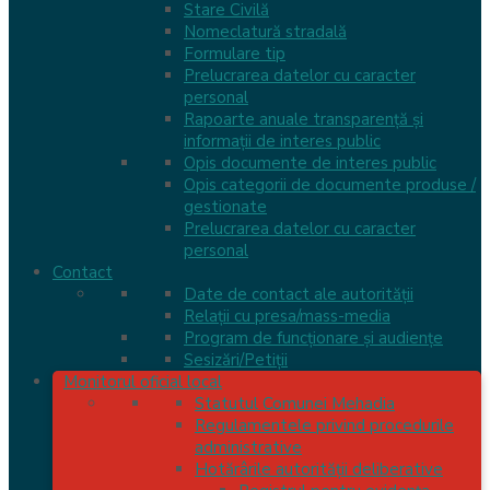
Stare Civilă
Nomeclatură stradală
Formulare tip
Prelucrarea datelor cu caracter
personal
Rapoarte anuale transparență și
informații de interes public
Opis documente de interes public
Opis categorii de documente produse /
gestionate
Prelucrarea datelor cu caracter
personal
Contact
Date de contact ale autorității
Relații cu presa/mass-media
Program de funcționare și audiențe
Sesizări/Petiții
Monitorul oficial local
Statutul Comunei Mehadia
Regulamentele privind procedurile
administrative
Hotărârile autorității deliberative