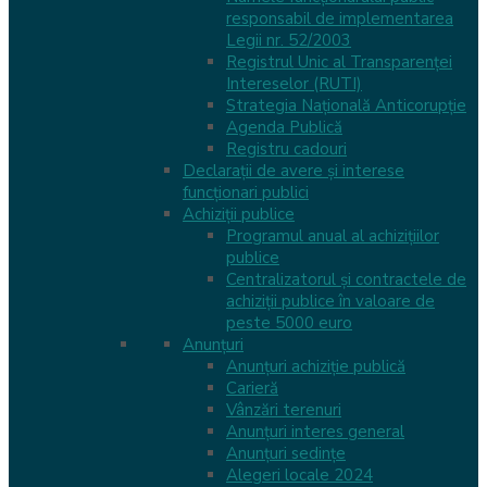
responsabil de implementarea
Legii nr. 52/2003
Registrul Unic al Transparenței
Intereselor (RUTI)
Strategia Națională Anticorupție
Agenda Publică
Registru cadouri
Declarații de avere și interese
funcționari publici
Achiziții publice
Programul anual al achizițiilor
publice
Centralizatorul și contractele de
achiziții publice în valoare de
peste 5000 euro
Anunțuri
Anunțuri achiziție publică
Carieră
Vânzări terenuri
Anunțuri interes general
Anunțuri sedințe
Alegeri locale 2024