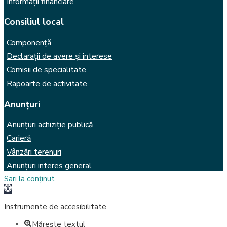
Informații financiare
Consiliul local
Componență
Declarații de avere și interese
Comisii de specialitate
Rapoarte de activitate
Anunțuri
Anunțuri achiziție publică
Carieră
Vânzări terenuri
Anunțuri interes general
Sari la conținut
Deschide bara de unelte
Instrumente de accesibilitate
Mărește textul