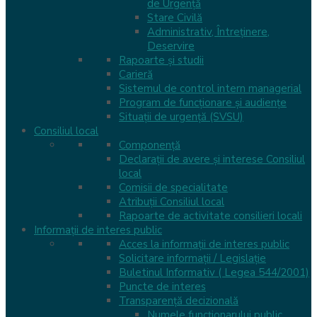
de Urgență
Stare Civilă
Administrativ, Întreținere,
Deservire
Rapoarte și studii
Carieră
Sistemul de control intern managerial
Program de funcționare și audiențe
Situații de urgență (SVSU)
Consiliul local
Componență
Declarații de avere și interese Consiliul
local
Comisii de specialitate
Atribuții Consiliul local
Rapoarte de activitate consilieri locali
Informații de interes public
Acces la informaţii de interes public
Solicitare informații / Legislație
Buletinul Informativ ( Legea 544/2001)
Puncte de interes
Transparenţă decizională
Numele funcționarului public