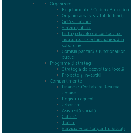
Organizare
Regulamente / Coduri / Proceduri
Organigrama și statul de funcții
Grilă salarizare
Servicii publice
Lista și datele de contact ale
instituțiilor care funcționează în
subordine
Comisia paritară a funcţionarilor
publici
Programe și strategii
Strategia de dezvoltare locală
Proiecte și investiții
Compartimente
Financiar-Contabil și Resurse
Umane
Registru agricol
Urbanism
Asistență socială
Cultură
Turism
Serviciu Voluntar pentru Situații