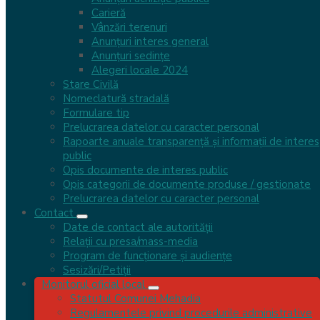
Carieră
Vânzări terenuri
iulie 10, 2026
Anunțuri interes general
Anunțuri sedințe
1 document
Alegeri locale 2024
Stare Civilă
Nomeclatură stradală
Mai mult
Formulare tip
Prelucrarea datelor cu caracter personal
Rapoarte anuale transparență și informații de interes
Documente recente
public
Opis documente de interes public
Opis categorii de documente produse / gestionate
Anunț privind publicarea Raportului procedurii și a
Prelucrarea datelor cu caracter personal
Procesului-Verbal de evaluare a ofertelor –
Contact
Programul Național „Masă Sănătoasă” (PNMS) –
Date de contact ale autorității
Liceul Tehnologic Nicolae Stoica de Hațeg Mehadia
Relații cu presa/mass-media
Program de funcționare și audiențe
august 4, 2026
Sesizări/Petiții
2 documente
Monitorul oficial local
Statutul Comunei Mehadia
Anunț privind publicarea Procesului-Verbal de
Regulamentele privind procedurile administrative