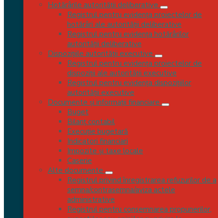
vizualizare a ofertelor depuse – Programul Național
Hotărârile autorității deliberative
„Masă Sănătoasă” (PNMS) – Liceul Tehnologic
Registrul pentru evidența proiectelor de
Nicolae Stoica de Hațeg Mehadia
hotărâri ale autorității deliberative
Registrul pentru evidența hotărârilor
iulie 27, 2026
autorității deliberative
Dispozițiile autorității executive
1 document
Registrul pentru evidența proiectelor de
dispoziții ale autorității executive
Anunț public privind depunerea solicitării de obținere
Registrul pentru evidența dispozițiilor
a autorizației de mediu – Centru de zi pentru copii în
autorității executive
sistem afterschool, Plugova
Documente și informații financiare
Buget
iulie 10, 2026
Bilanț contabil
Execuție bugetară
1 document
Indicatori financiari
Impozite și taxe locale
Anunț public privind depunerea solicitării de obținere
Caserie
a autorizației de mediu – Alimentare cu Apă Valea
Alte documente
Bolvașnița
Registrul privind înregistrarea refuzurilor de a
semna/contrasemna/aviza actele
iulie 10, 2026
administrative
Registrul pentru consemnarea propunerilor,
1 document