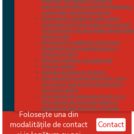
sugestiilor sau opiniilor cu privire la
proiectele hotărârilor autorității deliberative
Anunț public privind depunerea solicitării de obținere
și dispozițiilor autorității executive
a autorizației de mediu
Informarea în prealabil din oficiu asupra
problemelor de interes public care urmează
iulie 10, 2026
să fie dezbătute de autoritățile administrației
1 document
publice locale
Informarea în prealabil din oficiu asupra
Mai mult
proiectelor de acte administrative cu
caracter normativ
Meteo
Minutele şedinţelor consiliului local
Procese verbale
Ora locală
Publicare declarații de căsătorie
Alte documente neprevăzute la lit. a-g și
12:45 pm
care potrivit legii fac obiectul aducerii la
cunoștință publică
Ultima actualizare: 20:58 | 4.08.2026
Alte documente neprevăzute la lit. a-h a
căror aducere la cunoștință publică se
apreciază ca fiind oportună și necesară
Folosește una din
modalitățile de contact
Contact