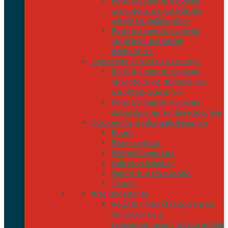
Registrul pentru evidența
proiectelor de hotărâri ale
autorității deliberative
Registrul pentru evidența
hotărârilor autorității
deliberative
Dispozițiile autorității executive
Registrul pentru evidența
proiectelor de dispoziții ale
autorității executive
Registrul pentru evidența
dispozițiilor autorității executive
Documente și informații financiare
Buget
Bilanț contabil
Execuție bugetară
Indicatori financiari
Impozite și taxe locale
Caserie
Alte documente
Registrul privind înregistrarea
refuzurilor de a
semna/contrasemna/aviza actele