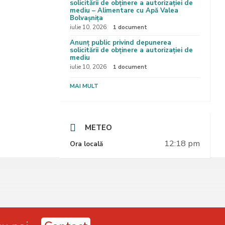
solicitării de obținere a autorizației de
mediu – Alimentare cu Apă Valea
Bolvașnița
iulie 10, 2026
1 document
Anunț public privind depunerea
solicitării de obținere a autorizației de
mediu
iulie 10, 2026
1 document
MAI MULT
METEO
12:18 pm
Ora locală