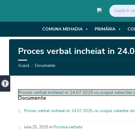
Skip
Skip
Skip
to
to
to
SEARCH:
content
right
footer
sidebar
COMUNA MEHADIA
PRIMĂRIA
CON
Proces verbal incheiat in 24.
Acasă
Documente
/
Deschide bara de unelte
Proces verbal incheiat in 24.07.2025 cu scopul selectiei 
Documente
Proces-verbal-incheiat-in-24.07.2025-cu-scopul-selectiei-d
iulie 25, 2025
in
Procese verbale