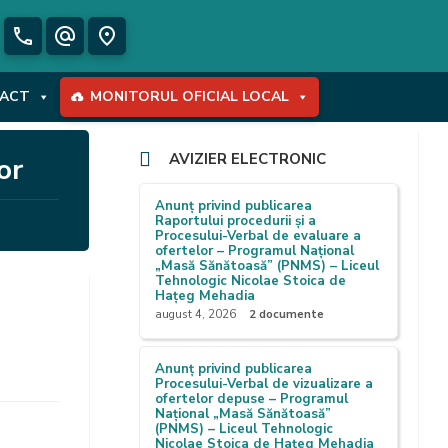
phone
alternate_email
place
ACT
MONITORUL OFICIAL LOCAL
AVIZIER ELECTRONIC
or
Anunț privind publicarea
Raportului procedurii și a
Procesului-Verbal de evaluare a
ofertelor – Programul Național
„Masă Sănătoasă” (PNMS) – Liceul
Tehnologic Nicolae Stoica de
Hațeg Mehadia
august 4, 2026
2 documente
Anunț privind publicarea
Procesului-Verbal de vizualizare a
ofertelor depuse – Programul
Național „Masă Sănătoasă”
(PNMS) – Liceul Tehnologic
Nicolae Stoica de Hațeg Mehadia