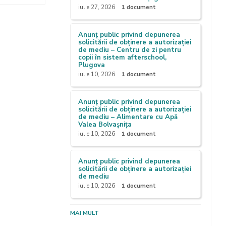
iulie 27, 2026
1 document
Anunț public privind depunerea
solicitării de obținere a autorizației
de mediu – Centru de zi pentru
copii în sistem afterschool,
Plugova
iulie 10, 2026
1 document
Anunț public privind depunerea
solicitării de obținere a autorizației
de mediu – Alimentare cu Apă
Valea Bolvașnița
iulie 10, 2026
1 document
Anunț public privind depunerea
solicitării de obținere a autorizației
de mediu
iulie 10, 2026
1 document
MAI MULT