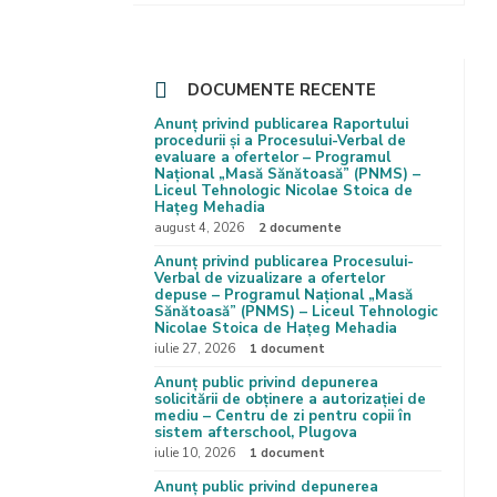
DOCUMENTE RECENTE
Anunț privind publicarea Raportului
procedurii și a Procesului-Verbal de
evaluare a ofertelor – Programul
Național „Masă Sănătoasă” (PNMS) –
Liceul Tehnologic Nicolae Stoica de
Hațeg Mehadia
august 4, 2026
2 documente
Anunț privind publicarea Procesului-
Verbal de vizualizare a ofertelor
depuse – Programul Național „Masă
Sănătoasă” (PNMS) – Liceul Tehnologic
Nicolae Stoica de Hațeg Mehadia
iulie 27, 2026
1 document
Anunț public privind depunerea
solicitării de obținere a autorizației de
mediu – Centru de zi pentru copii în
sistem afterschool, Plugova
iulie 10, 2026
1 document
Anunț public privind depunerea