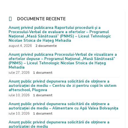
DOCUMENTE RECENTE
Anunț privind publicarea Raportului procedurii și a
Procesului-Verbal de evaluare a ofertelor – Programul
Național „Masă Sănătoasă” (PNMS) – Liceul Tehnologic
Nicolae Stoica de Hațeg Mehadia
august 4, 2026
2 documente
Anunț privind publicarea Procesului-Verbal de vizualizare a
ofertelor depuse – Programul Național „Masă Sănătoasă”
(PNMS) – Liceul Tehnologic Nicolae Stoica de Hațeg
Mehadia
iulie 27, 2026
1 document
Anunț public privind depunerea solicitării de obținere a
autorizației de mediu – Centru de zi pentru copii în sistem
afterschool, Plugova
iulie 10, 2026
1 document
Anunț public privind depunerea solicitării de obținere a
autorizației de mediu – Alimentare cu Apă Valea Bolvașnița
iulie 10, 2026
1 document
Anunț public privind depunerea solicitării de obținere a
autorizației de mediu