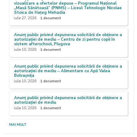
vizualizare a ofertelor depuse – Programul Național
„Masă Sănătoasă” (PNMS) – Liceul Tehnologic Nicolae
Stoica de Hațeg Mehadia
iulie 27, 2026
1 document
Anunț public privind depunerea solicitării de obținere a
autorizației de mediu – Centru de zi pentru copii în
sistem afterschool, Plugova
iulie 10, 2026
1 document
Anunț public privind depunerea solicitării de obținere a
autorizației de mediu – Alimentare cu Apă Valea
Bolvașnița
iulie 10, 2026
1 document
Anunț public privind depunerea solicitării de obținere a
autorizației de mediu
iulie 10, 2026
1 document
MAI MULT