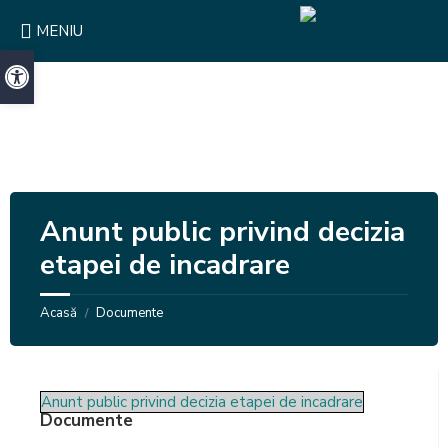
Skip
Skip
Skip
to
to
to
MENIU
content
right
footer
sidebar
Deschide bara de unelte
Anunt public privind decizia
etapei de incadrare
Acasă
Documente
/
Anunt public privind decizia etapei de incadrare
Documente