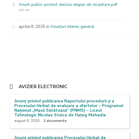
File
Anunt-public-privind-decizia-etapei-de-incadrare.pdf
size:
339 kB
aprilie 8, 2025
in
Anunțuri interes general
AVIZIER ELECTRONIC
Anunț privind publicarea Raportului procedurii și a
Procesului-Verbal de evaluare a ofertelor – Programul
Național „Masă Sănătoasă” (PNMS) – Liceul
Tehnologic Nicolae Stoica de Hațeg Mehadia
august 4, 2026
2 documente
Anunț privind publicarea Procesului-Verbal de