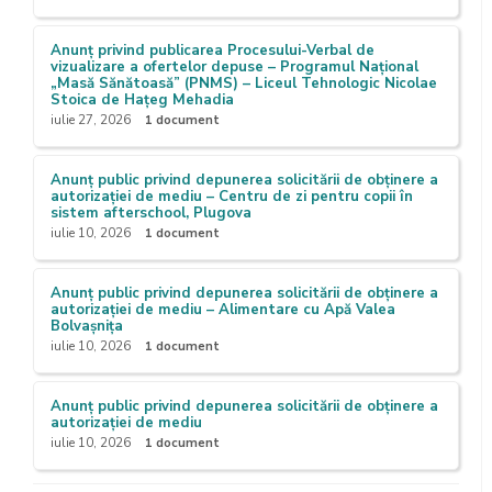
Anunț privind publicarea Procesului-Verbal de
vizualizare a ofertelor depuse – Programul Național
„Masă Sănătoasă” (PNMS) – Liceul Tehnologic Nicolae
Stoica de Hațeg Mehadia
iulie 27, 2026
1 document
Anunț public privind depunerea solicitării de obținere a
autorizației de mediu – Centru de zi pentru copii în
sistem afterschool, Plugova
iulie 10, 2026
1 document
Anunț public privind depunerea solicitării de obținere a
autorizației de mediu – Alimentare cu Apă Valea
Bolvașnița
iulie 10, 2026
1 document
Anunț public privind depunerea solicitării de obținere a
autorizației de mediu
iulie 10, 2026
1 document