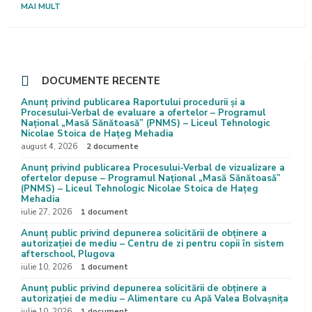
MAI MULT
DOCUMENTE RECENTE
Anunț privind publicarea Raportului procedurii și a
Procesului-Verbal de evaluare a ofertelor – Programul
Național „Masă Sănătoasă” (PNMS) – Liceul Tehnologic
Nicolae Stoica de Hațeg Mehadia
august 4, 2026
2 documente
Anunț privind publicarea Procesului-Verbal de vizualizare a
ofertelor depuse – Programul Național „Masă Sănătoasă”
(PNMS) – Liceul Tehnologic Nicolae Stoica de Hațeg
Mehadia
iulie 27, 2026
1 document
Anunț public privind depunerea solicitării de obținere a
autorizației de mediu – Centru de zi pentru copii în sistem
afterschool, Plugova
iulie 10, 2026
1 document
Anunț public privind depunerea solicitării de obținere a
autorizației de mediu – Alimentare cu Apă Valea Bolvașnița
iulie 10, 2026
1 document