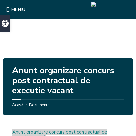
Skip
Skip
Skip
to
to
to
MENIU
content
right
footer
sidebar
Deschide bara de unelte
Anunt organizare concurs
post contractual de
executie vacant
Acasă
Documente
/
Anunt organizare concurs post contractual de