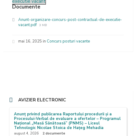
executie vacant
Documente
Anunt-organizare-concurs-post-contractual-de-executie-
File
vacant.pdf
3 MB
size:
mai 16, 2025
in
Concurs posturi vacante
AVIZIER ELECTRONIC
Anunț privind publicarea Raportului procedurii și a
Procesului-Verbal de evaluare a ofertelor – Programul
Național „Masă Sănătoasă” (PNMS) – Liceul
Tehnologic Nicolae Stoica de Hațeg Mehadia
august 4, 2026
2 documente