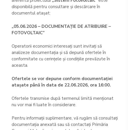
aferentă proiectului
„Sistem Fotovoltaic”
este
disponibilă pentru consultare și descărcare în
documentul atașat:
„05.06.2026 – DOCUMENTAȚIE DE ATRIBUIRE –
FOTOVOLTAIC”
Operatorii economici interesați sunt invitați să
analizeze documentația și să depună ofertele în
conformitate cu cerințele și condițiile prevăzute în
aceasta.
Ofertele se vor depune conform documentației
atașate până în data de 22.06.2026, ora 16:00.
Ofertele transmise după termenul limită menționat
nu vor mai fi luate în considerare.
Pentru informații suplimentare, vă rugăm să consultați
documentația anexată sau să contactați Primăria