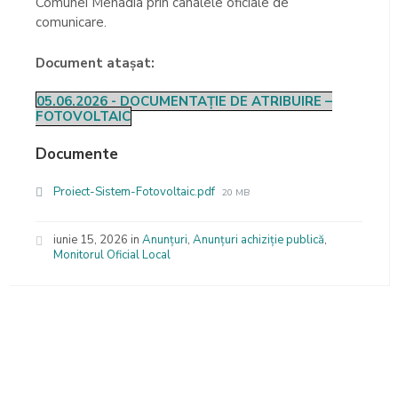
Comunei Mehadia prin canalele oficiale de
comunicare.
Document atașat:
05.06.2026 - DOCUMENTAȚIE DE ATRIBUIRE –
FOTOVOLTAIC
Documente
File
Proiect-Sistem-Fotovoltaic.pdf
20 MB
size:
iunie 15, 2026
in
Anunțuri
,
Anunțuri achiziție publică
,
Monitorul Oficial Local