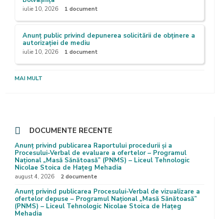
Bolvașnița
iulie 10, 2026
1 document
Anunț public privind depunerea solicitării de obținere a
autorizației de mediu
iulie 10, 2026
1 document
MAI MULT
DOCUMENTE RECENTE
Anunț privind publicarea Raportului procedurii și a
Procesului-Verbal de evaluare a ofertelor – Programul
Național „Masă Sănătoasă” (PNMS) – Liceul Tehnologic
Nicolae Stoica de Hațeg Mehadia
august 4, 2026
2 documente
Anunț privind publicarea Procesului-Verbal de vizualizare a
ofertelor depuse – Programul Național „Masă Sănătoasă”
(PNMS) – Liceul Tehnologic Nicolae Stoica de Hațeg
Mehadia