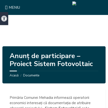
Skip
Skip
Skip
to
to
to
MENIU
content
right
footer
sidebar
Deschide bara de unelte
Anunț de participare –
Proiect Sistem Fotovoltaic
Acasă
Documente
/
Primăria Comunei Mehadia informează operatorii
economici interesați că documentația de atribuire